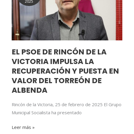
2025
RINCÓN
DE
LA
VICTORIA
IMPULSA
LA
EL PSOE DE RINCÓN DE LA
RECUPERACIÓN
VICTORIA IMPULSA LA
Y
PUESTA
RECUPERACIÓN Y PUESTA EN
EN
VALOR DEL TORREÓN DE
VALOR
ALBENDA
DEL
TORREÓN
Rincón de la Victoria, 25 de febrero de 2025 El Grupo
DE
Municipal Socialista ha presentado
ALBENDA
Leer más »