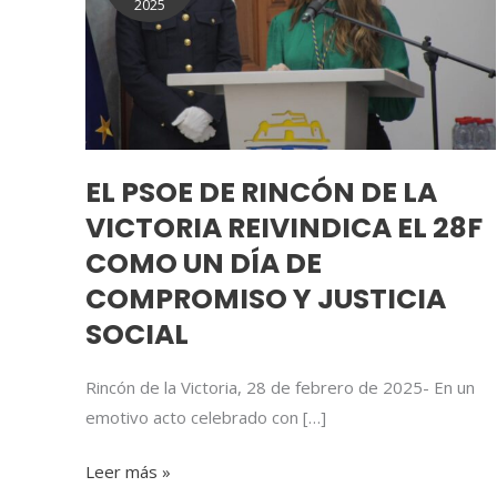
2025
RINCÓN
DE
LA
VICTORIA
REIVINDICA
EL
EL PSOE DE RINCÓN DE LA
28F
VICTORIA REIVINDICA EL 28F
COMO
UN
COMO UN DÍA DE
DÍA
COMPROMISO Y JUSTICIA
DE
SOCIAL
COMPROMISO
Y
Rincón de la Victoria, 28 de febrero de 2025- En un
JUSTICIA
emotivo acto celebrado con […]
SOCIAL
Leer más »