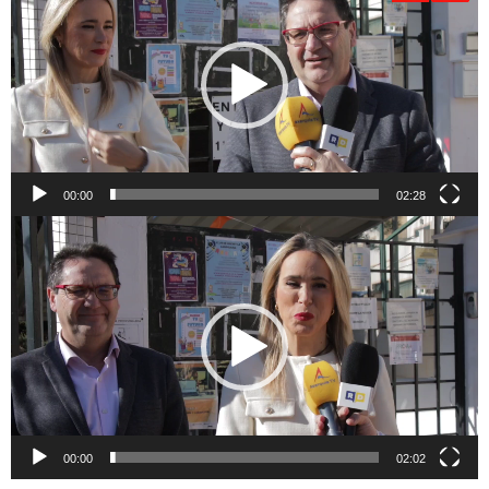
vídeo
00:00
02:28
Reproductor
de
vídeo
00:00
02:02