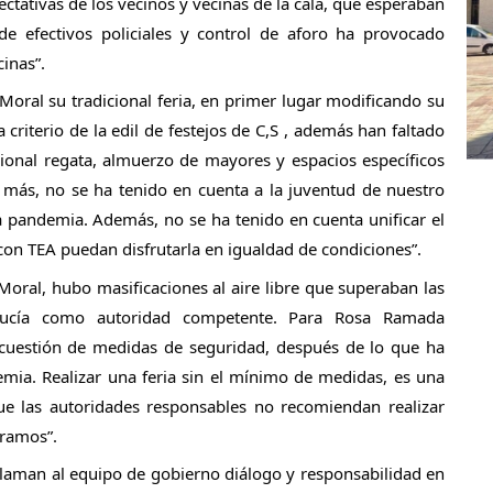
ectativas de los vecinos y vecinas de la cala, que esperaban 
de efectivos policiales y control de aforo ha provocado 
inas”.
Moral su tradicional feria, en primer lugar modificando su 
riterio de la edil de festejos de C,S , además han faltado 
cional regata, almuerzo de mayores y espacios específicos 
 más, no se ha tenido en cuenta a la juventud de nuestro 
 pandemia. Además, no se ha tenido en cuenta unificar el 
con TEA puedan disfrutarla en igualdad de condiciones”.
 Moral, hubo masificaciones al aire libre que superaban las 
lucía como autoridad competente. Para Rosa Ramada 
uestión de medidas de seguridad, después de lo que ha 
emia. Realizar una feria sin el mínimo de medidas, es una 
ue las autoridades responsables no recomiendan realizar 
tramos”.
laman al equipo de gobierno diálogo y responsabilidad en 