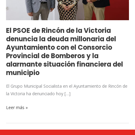
denuncia
la
deuda
millonaria
El PSOE de Rincón de la Victoria
del
denuncia la deuda millonaria del
Ayuntamiento
Ayuntamiento con el Consorcio
con
Provincial de Bomberos y la
el
alarmante situación financiera del
Consorcio
municipio
Provincial
de
El Grupo Municipal Socialista en el Ayuntamiento de Rincón de
Bomberos
la Victoria ha denunciado hoy […]
y
la
Leer más »
alarmante
situación
financiera
del