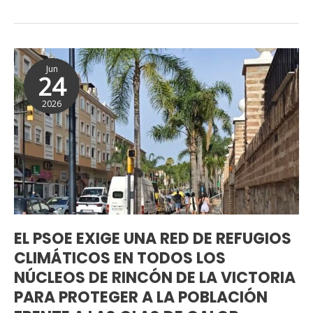
EL
Jun
PSOE
24
EXIGE
2026
UNA
RED
DE
REFUGIOS
CLIMÁTICOS
EN
TODOS
LOS
EL PSOE EXIGE UNA RED DE REFUGIOS
NÚCLEOS
CLIMÁTICOS EN TODOS LOS
DE
NÚCLEOS DE RINCÓN DE LA VICTORIA
RINCÓN
PARA PROTEGER A LA POBLACIÓN
DE