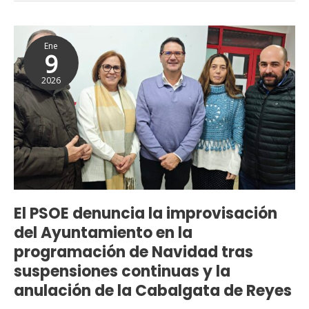
que
condena
El
al
Ene
PSOE
9
municipio
denuncia
a
2026
la
la
improvisación
parálisis
del
y
Ayuntamiento
renuncia
en
al
la
futuro
programación
de
de
El PSOE denuncia la improvisación
Rincón
Navidad
de
del Ayuntamiento en la
tras
la
programación de Navidad tras
suspensiones
Victoria
suspensiones continuas y la
continuas
anulación de la Cabalgata de Reyes
y