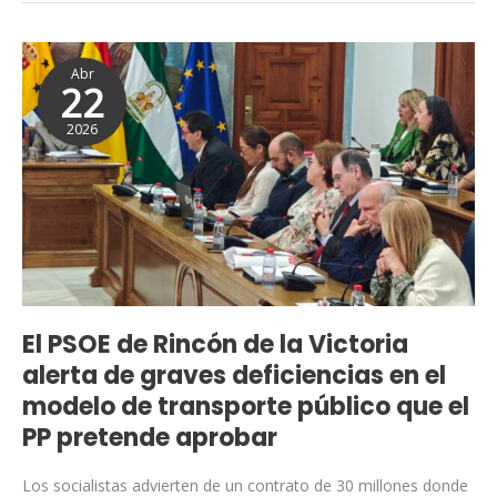
años
de
El
reivindicación
Abr
PSOE
22
de
2026
Rincón
de
la
Victoria
alerta
de
graves
deficiencias
El PSOE de Rincón de la Victoria
en
alerta de graves deficiencias en el
el
modelo de transporte público que el
modelo
PP pretende aprobar
de
transporte
Los socialistas advierten de un contrato de 30 millones donde