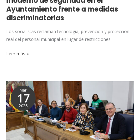
moderno de seguridad en el
a
Ayuntamiento frente a medidas
medidas
discriminatorias
discriminatorias
Los socialistas reclaman tecnología, prevención y protección
real del personal municipal en lugar de restricciones
Leer más »
El
Mar
PSOE
17
propone
2026
recuperar
la
gran
carpa
y