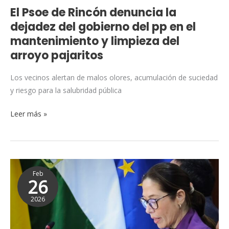
pp
El Psoe de Rincón denuncia la
en
dejadez del gobierno del pp en el
el
mantenimiento y limpieza del
mantenimiento
arroyo pajaritos
y
limpieza
Los vecinos alertan de malos olores, acumulación de suciedad
del
y riesgo para la salubridad pública
arroyo
pajaritos
Leer más »
PSOE
Feb
de
26
Rincón
2026
critica
que
el