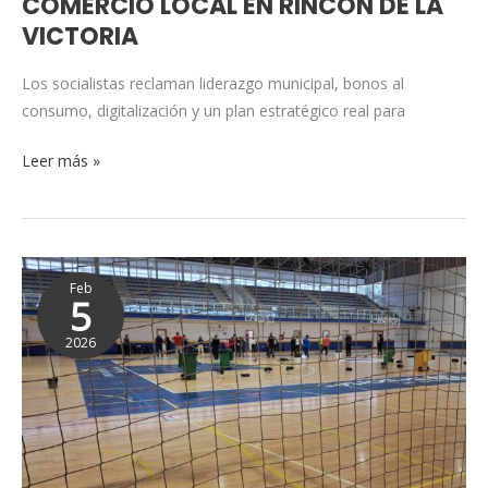
COMERCIO LOCAL EN RINCÓN DE LA
EN
VICTORIA
RINCÓN
DE
Los socialistas reclaman liderazgo municipal, bonos al
LA
consumo, digitalización y un plan estratégico real para
VICTORIA
Leer más »
El
Feb
escaparate
5
del
2026
deporte
no
puede
tapar
las
goteras