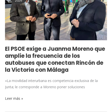
2026
a
Juanma
Moreno
que
amplíe
la
frecuencia
de
El PSOE exige a Juanma Moreno que
los
amplíe la frecuencia de los
autobuses
autobuses que conectan Rincón de
que
la Victoria con Málaga
conectan
Rincón
«La movilidad interurbana es competencia exclusiva de la
de
Junta; le corresponde a Moreno poner soluciones
la
Victoria
Leer más »
con
Málaga