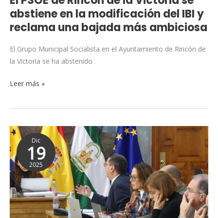
El PSOE de Rincón de la Victoria se
modificación
abstiene en la modificación del IBI y
del
reclama una bajada más ambiciosa
IBI
y
El Grupo Municipal Socialista en el Ayuntamiento de Rincón de
reclama
la Victoria se ha abstenido
una
bajada
Leer más »
más
ambiciosa
El
Dic
PSOE
19
denuncia
2025
unos
Presupuestos
2026
“inflados
en