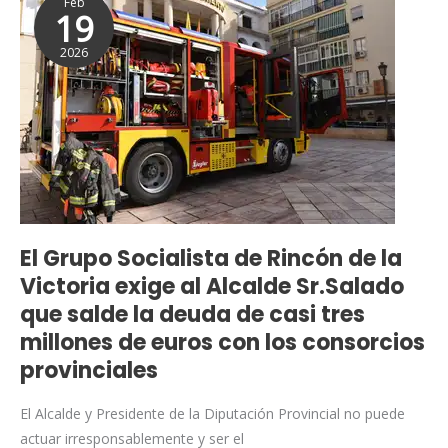
Feb
Grupo
19
Socialista
2026
de
Rincón
de
la
Victoria
exige
al
Alcalde
El Grupo Socialista de Rincón de la
Sr.Salado
Victoria exige al Alcalde Sr.Salado
que
que salde la deuda de casi tres
salde
la
millones de euros con los consorcios
deuda
provinciales
de
casi
El Alcalde y Presidente de la Diputación Provincial no puede
tres
actuar irresponsablemente y ser el