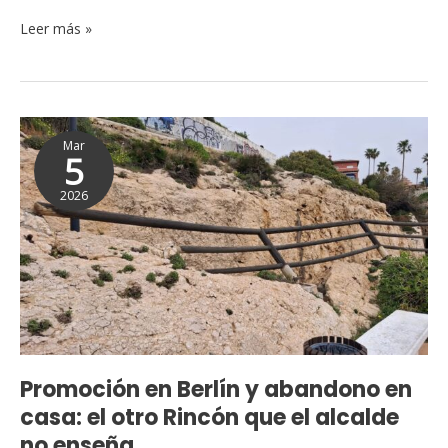
del
Leer más »
8M
Promoción
Mar
en
5
Berlín
2026
y
abandono
en
casa:
el
otro
Rincón
que
Promoción en Berlín y abandono en
el
casa: el otro Rincón que el alcalde
alcalde
no enseña