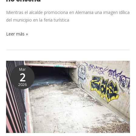
no
enseña
Mientras el alcalde promociona en Alemania una imagen idílica
del municipio en la feria turística
Leer más »
El
Mar
Psoe
2
de
2026
Rincón
denuncia
la
dejadez
del
gobierno
del