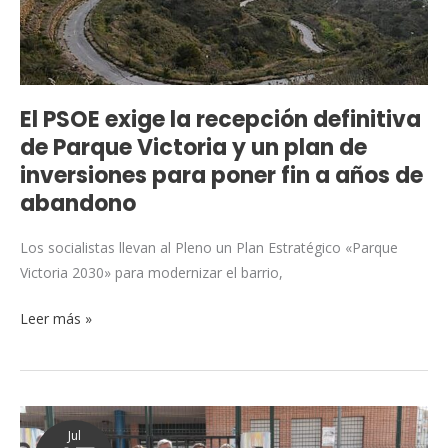
de
Parque
Victoria
y
un
El PSOE exige la recepción definitiva
plan
de Parque Victoria y un plan de
de
inversiones para poner fin a años de
inversiones
abandono
para
poner
Los socialistas llevan al Pleno un Plan Estratégico «Parque
fin
Victoria 2030» para modernizar el barrio,
a
años
Leer más »
de
abandono
El
Jul
PSOE