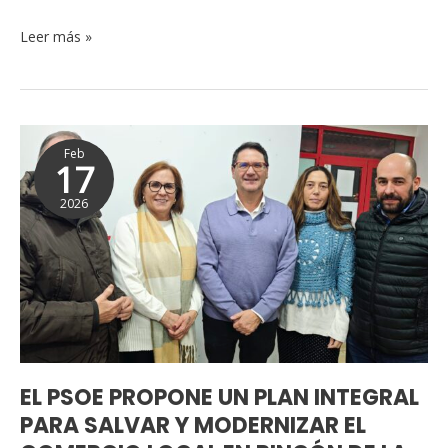
millones
Leer más »
de
euros
con
los
EL
consorcios
Feb
PSOE
provinciales
17
PROPONE
2026
UN
PLAN
INTEGRAL
PARA
SALVAR
Y
MODERNIZAR
EL
EL PSOE PROPONE UN PLAN INTEGRAL
COMERCIO
PARA SALVAR Y MODERNIZAR EL
LOCAL