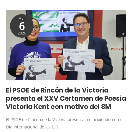
El
Mar
PSOE
6
de
2026
Rincón
de
la
Victoria
presenta
el
XXV
Certamen
El PSOE de Rincón de la Victoria
de
presenta el XXV Certamen de Poesía
Poesía
Victoria Kent con motivo del 8M
Victoria
Kent
El PSOE de Rincón de la Victoria presenta, coincidiendo con el
con
Día Internacional de las […]
motivo