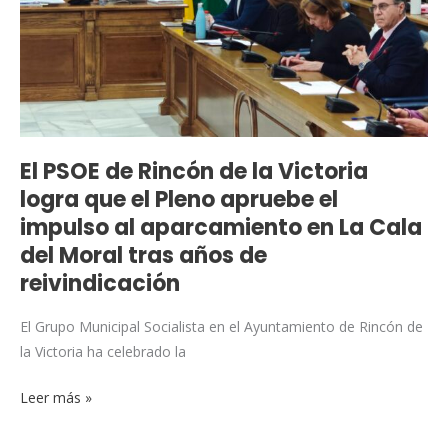
de
la
Victoria
logra
que
el
Pleno
El PSOE de Rincón de la Victoria
apruebe
logra que el Pleno apruebe el
el
impulso al aparcamiento en La Cala
impulso
del Moral tras años de
al
reivindicación
aparcamiento
en
El Grupo Municipal Socialista en el Ayuntamiento de Rincón de
La
la Victoria ha celebrado la
Cala
del
Leer más »
Moral
tras