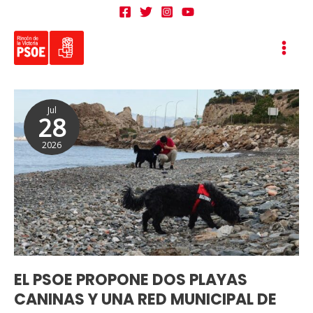
Ir
al
contenido
EL
Jul
PSOE
28
PROPONE
2026
DOS
PLAYAS
CANINAS
Y
UNA
RED
MUNICIPAL
DE
EL PSOE PROPONE DOS PLAYAS
ESPACIOS
CANINAS Y UNA RED MUNICIPAL DE
PET