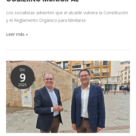
FISCALIZAR
Los socialistas advierten que el alcalde vulnera la Constitución
AL
y el Reglamento Orgánico para blindarse
GOBIERNO
MUNICIPAL
Leer más »
El
Dic
PSOE
9
exige
2025
la
creación
de
un
Juzgado
de
Primera