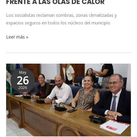
FRENTE A LAS OLAS DE CALOR
LA
VICTORIA
Los socialistas reclaman sombras, zonas climatizadas y
PARA
espacios seguros en todos los núcleos del municipio
PROTEGER
A
Leer más »
LA
POBLACIÓN
FRENTE
A
EL
LAS
May
PSOE
26
OLAS
PROPONE
DE
2026
CREAR
CALOR
EL
PRIMER
PARQUE
EMPRESARIAL
Y
TECNOLÓGICO