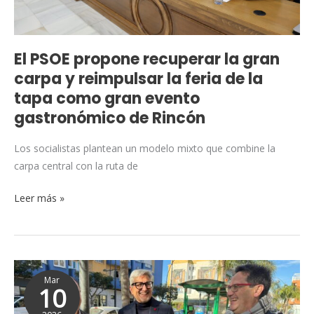
reimpulsar
la
feria
El PSOE propone recuperar la gran
de
carpa y reimpulsar la feria de la
la
tapa como gran evento
tapa
gastronómico de Rincón
como
gran
Los socialistas plantean un modelo mixto que combine la
evento
carpa central con la ruta de
gastronómico
de
Leer más »
Rincón
El
Mar
PSOE
10
exige