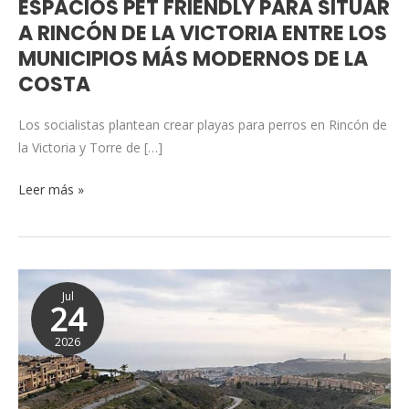
ESPACIOS PET FRIENDLY PARA SITUAR
FRIENDLY
A RINCÓN DE LA VICTORIA ENTRE LOS
PARA
MUNICIPIOS MÁS MODERNOS DE LA
SITUAR
COSTA
A
RINCÓN
Los socialistas plantean crear playas para perros en Rincón de
DE
la Victoria y Torre de […]
LA
VICTORIA
Leer más »
ENTRE
LOS
MUNICIPIOS
MÁS
El
MODERNOS
Jul
PSOE
24
DE
exige
LA
2026
la
COSTA
recepción
definitiva