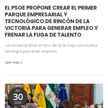
DE
EL PSOE PROPONE CREAR EL PRIMER
RINCÓN
PARQUE EMPRESARIAL Y
DE
TECNOLÓGICO DE RINCÓN DE LA
LA
VICTORIA PARA GENERAR EMPLEO Y
VICTORIA
FRENAR LA FUGA DE TALENTO
PARA
GENERAR
Los socialistas llevan al Pleno del 28 de mayo una iniciativa
EMPLEO
estratégica para atraer empresas,
Y
FRENAR
Leer más »
LA
FUGA
DE
TALENTO
El
Abr
PSOE
30
de
2026
Rincón