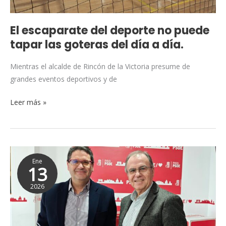
del
día
El escaparate del deporte no puede
a
tapar las goteras del día a día.
día.
Mientras el alcalde de Rincón de la Victoria presume de
grandes eventos deportivos y de
Leer más »
El
Ene
PSOE
13
denuncia
2026
que
el
Presupuesto