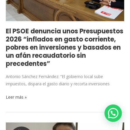
en
gasto
corriente,
pobres
El PSOE denuncia unos Presupuestos
en
2026 “inflados en gasto corriente,
inversiones
pobres en inversiones y basados en
y
un afán recaudatorio sin
basados
precedentes”
en
un
Antonio Sánchez Fernández: “El gobierno local sube
afán
impuestos, dispara el gasto diario y recorta inversiones
recaudatorio
sin
Leer más »
precedentes”
escríbenos
El