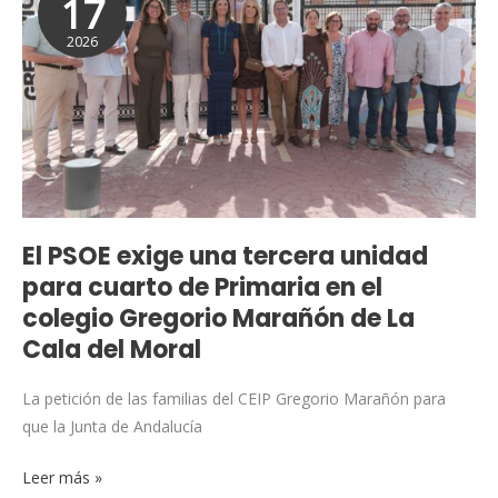
17
exige
2026
una
tercera
unidad
para
cuarto
de
Primaria
en
El PSOE exige una tercera unidad
el
para cuarto de Primaria en el
colegio
colegio Gregorio Marañón de La
Gregorio
Cala del Moral
Marañón
de
La petición de las familias del CEIP Gregorio Marañón para
La
que la Junta de Andalucía
Cala
del
Leer más »
Moral