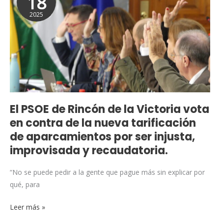
18
de
2025
Rincón
de
la
Victoria
vota
en
contra
de
El PSOE de Rincón de la Victoria vota
la
en contra de la nueva tarificación
nueva
de aparcamientos por ser injusta,
tarificación
improvisada y recaudatoria.
de
aparcamientos
“No se puede pedir a la gente que pague más sin explicar por
por
qué, para
ser
injusta,
Leer más »
improvisada