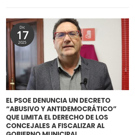
y
recaudatoria.
EL
Dic
PSOE
17
DENUNCIA
2025
UN
DECRETO
“ABUSIVO
Y
ANTIDEMOCRÁTICO”
QUE
LIMITA
EL
EL PSOE DENUNCIA UN DECRETO
DERECHO
“ABUSIVO Y ANTIDEMOCRÁTICO”
DE
QUE LIMITA EL DERECHO DE LOS
LOS
CONCEJALES A FISCALIZAR AL
CONCEJALES
GOBIERNO MUNICIPAL
A