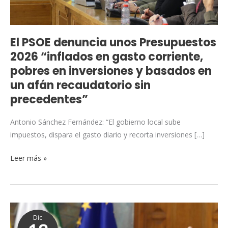
gasto
corriente,
pobres
El PSOE denuncia unos Presupuestos
en
2026 “inflados en gasto corriente,
inversiones
pobres en inversiones y basados en
y
un afán recaudatorio sin
basados
precedentes”
en
un
Antonio Sánchez Fernández: “El gobierno local sube
afán
impuestos, dispara el gasto diario y recorta inversiones […]
recaudatorio
sin
Leer más »
precedentes”
El
Dic
PSOE