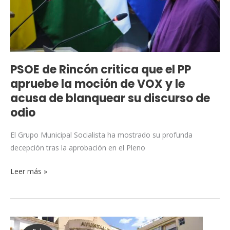
PP
apruebe
la
moción
de
PSOE de Rincón critica que el PP
VOX
apruebe la moción de VOX y le
y
acusa de blanquear su discurso de
le
odio
acusa
de
El Grupo Municipal Socialista ha mostrado su profunda
blanquear
decepción tras la aprobación en el Pleno
su
discurso
Leer más »
de
odio
El