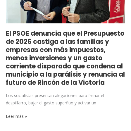
de
2026
castiga
a
las
El PSOE denuncia que el Presupuesto
familias
de 2026 castiga a las familias y
y
empresas con más impuestos,
empresas
menos inversiones y un gasto
con
corriente disparado que condena al
más
municipio a la parálisis y renuncia al
impuestos,
futuro de Rincón de la Victoria
menos
inversiones
Los socialistas presentan alegaciones para frenar el
y
despilfarro, bajar el gasto superfluo y activar un
un
gasto
Leer más »
corriente
disparado