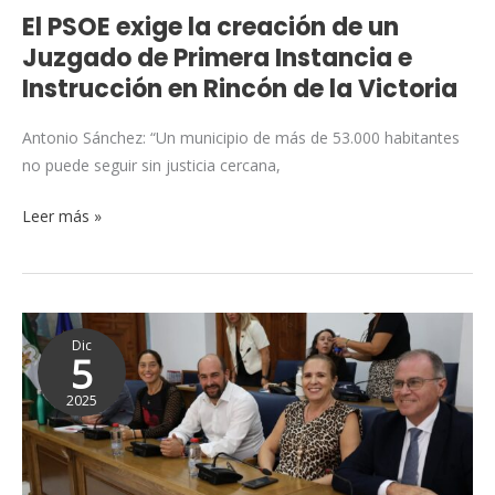
Instancia
El PSOE exige la creación de un
e
Juzgado de Primera Instancia e
Instrucción
Instrucción en Rincón de la Victoria
en
Rincón
Antonio Sánchez: “Un municipio de más de 53.000 habitantes
de
no puede seguir sin justicia cercana,
la
Victoria
Leer más »
El
Dic
PSOE
5
denuncia
2025
unos
Presupuestos
2026
“inflados